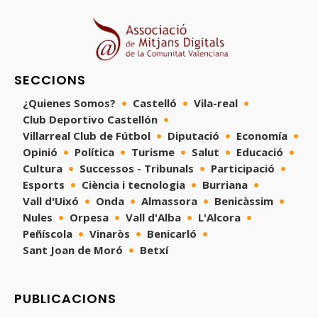
SECCIONS
¿Quienes Somos?
Castelló
Vila-real
Club Deportivo Castellón
Villarreal Club de Fútbol
Diputació
Economía
Opinió
Política
Turisme
Salut
Educació
Cultura
Successos - Tribunals
Participació
Esports
Ciència i tecnologia
Burriana
Vall d'Uixó
Onda
Almassora
Benicàssim
Nules
Orpesa
Vall d'Alba
L'Alcora
Peñíscola
Vinaròs
Benicarló
Sant Joan de Moró
Betxí
PUBLICACIONS