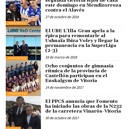
segunda victoria lejos de casa
este domingo en Mendizorroza
contra el Alavés
27 de octubre de 2018
_PDEPORTES1
El UBE L'Illa-Grau apela a la
épica para remontarle al
Ushuaïa Ibiza Voley y llegar la
permanencia en la SuperLiga
(2-3)
18 de marzo de 2018
_PDEPORTES2
Ocho conjuntos de gimnasia
rítmica de la provincia de
Castellón participan en el
Euskalgym de Vitoria
14 de noviembre de 2017
_PDEPORTES3
El PPCS anuncia que Fomento
ha iniciado las obras de la N232
de la carretera Vinaròs-Vitoria
30 de octubre de 2017
POLÍTICA