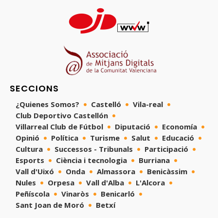
SECCIONS
¿Quienes Somos?
Castelló
Vila-real
Club Deportivo Castellón
Villarreal Club de Fútbol
Diputació
Economía
Opinió
Política
Turisme
Salut
Educació
Cultura
Successos - Tribunals
Participació
Esports
Ciència i tecnologia
Burriana
Vall d'Uixó
Onda
Almassora
Benicàssim
Nules
Orpesa
Vall d'Alba
L'Alcora
Peñíscola
Vinaròs
Benicarló
Sant Joan de Moró
Betxí