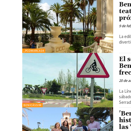
Ben
tea
pró
9 de fe
La edi
diverti
_PCOMARCAS4
El 
Ben
fre
20 de a
La Lín
sábado
Serrad
BENICÀSSIM
'Be
his
las