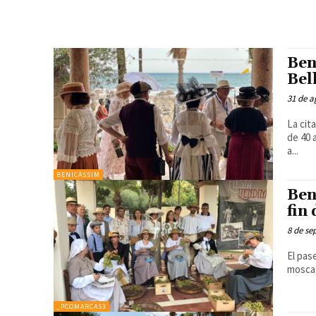
Ben
Bel
31 de a
La cit
de 40 activida
a...
BENICÀSSIM
Ben
fin
8 de se
El pas
_PCOMARCAS3