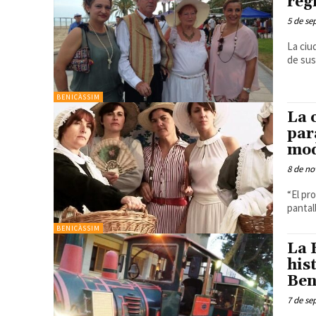
reg
5 de se
La ciu
de sus
BENICÀSSIM
La 
par
mod
8 de no
“El pr
pantal
BENICÀSSIM
La 
his
Ben
7 de se