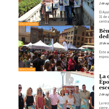
2 de ag
El Ayu
31 de 
centra
SIN CATEGORÍA
Bèn
ded
10 de s
Este a
esposa
BENICÀSSIM
La 
Èpo
esc
2 de ag
La rec
cierre