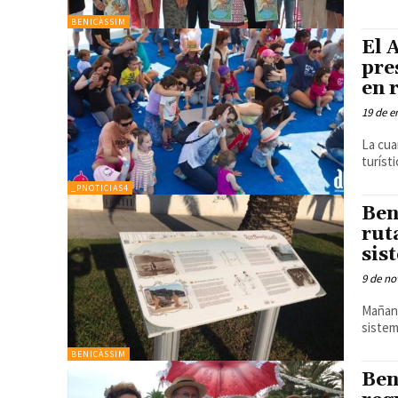
BENICÀSSIM
El 
pre
en 
19 de e
La cua
turíst
_PNOTICIAS4
Ben
rut
sis
9 de no
Mañana
sistem
BENICÀSSIM
Ben