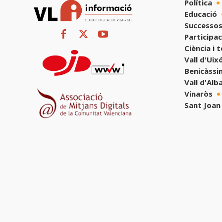
Política
Educació
Successos
Participac
Ciència i 
Vall d'Uix
Benicàssi
Vall d'Alb
Vinaròs
Sant Joan