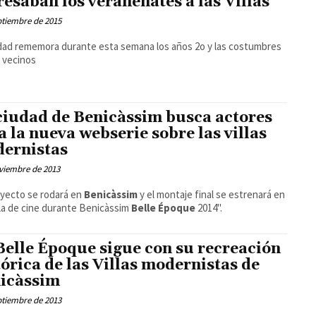
resaban los veranenates a las Villas
ptiembre de 2015
dad rememora durante esta semana los años 2o y las costumbres
 vecinos
ciudad de Benicàssim busca actores
a la nueva webserie sobre las villas
ernistas
viembre de 2013
oyecto se rodará en
Benicàssim
y el montaje final se estrenará en
la de cine durante Benicàssim
Belle Époque
2014".
Belle Époque sigue con su recreación
tórica de las Villas modernistas de
icàssim
ptiembre de 2013