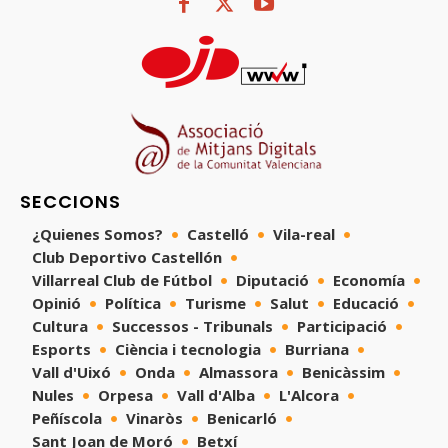
SECCIONS
¿Quienes Somos?
Castelló
Vila-real
Club Deportivo Castellón
Villarreal Club de Fútbol
Diputació
Economía
Opinió
Política
Turisme
Salut
Educació
Cultura
Successos - Tribunals
Participació
Esports
Ciència i tecnologia
Burriana
Vall d'Uixó
Onda
Almassora
Benicàssim
Nules
Orpesa
Vall d'Alba
L'Alcora
Peñíscola
Vinaròs
Benicarló
Sant Joan de Moró
Betxí