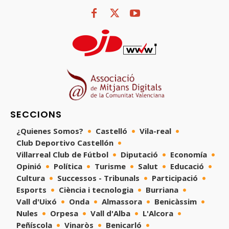
SECCIONS
¿Quienes Somos?
Castelló
Vila-real
Club Deportivo Castellón
Villarreal Club de Fútbol
Diputació
Economía
Opinió
Política
Turisme
Salut
Educació
Cultura
Successos - Tribunals
Participació
Esports
Ciència i tecnologia
Burriana
Vall d'Uixó
Onda
Almassora
Benicàssim
Nules
Orpesa
Vall d'Alba
L'Alcora
Peñíscola
Vinaròs
Benicarló