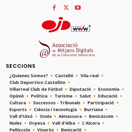
SECCIONS
¿Quienes Somos?
Castelló
Vila-real
Club Deportivo Castellón
Villarreal Club de Fútbol
Diputació
Economía
Opinió
Política
Turisme
Salut
Educació
Cultura
Successos - Tribunals
Participació
Esports
Ciència i tecnologia
Burriana
Vall d'Uixó
Onda
Almassora
Benicàssim
Nules
Orpesa
Vall d'Alba
L'Alcora
Peñíscola
Vinaròs
Benicarló