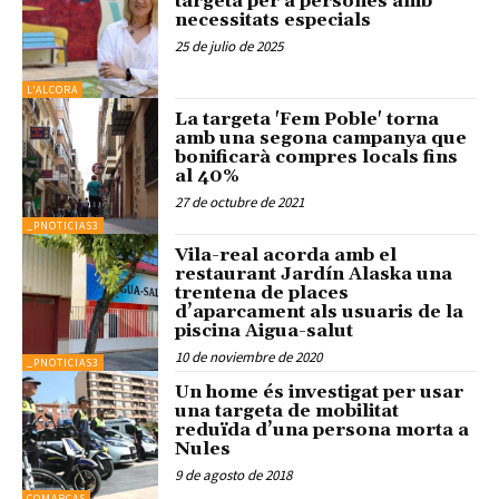
targeta per a persones amb
necessitats especials
25 de julio de 2025
L'ALCORA
La targeta 'Fem Poble' torna
amb una segona campanya que
bonificarà compres locals fins
al 40%
27 de octubre de 2021
_PNOTICIAS3
Vila-real acorda amb el
restaurant Jardín Alaska una
trentena de places
d’aparcament als usuaris de la
piscina Aigua-salut
10 de noviembre de 2020
_PNOTICIAS3
Un home és investigat per usar
una targeta de mobilitat
reduïda d’una persona morta a
Nules
9 de agosto de 2018
COMARCAS