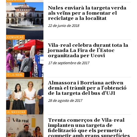
Nules enviarà la targeta verda
als veïns per a fomentar el
reciclatge a la localitat
22 de junio de 2018
COMARCAS
Vila-real celebra durant tota la
jornada La Fira de l’Estoc
organitzada per Ucovi
17 de septiembre de 2017
VILA-REAL
Almassora i Borriana activen
demà el tràmit per a l'obtenció
de la targeta del bus d'UJI
28 de agosto de 2017
ALMASSORA
Trenta comerços de Vila-real
implanten una targeta de
fidelització que els permetrà
competir amb grans superfícies