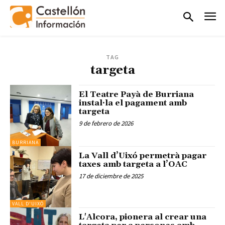
TAG
targeta
El Teatre Payà de Burriana
instal·la el pagament amb
targeta
9 de febrero de 2026
BURRIANA
La Vall d’Uixó permetrà pagar
taxes amb targeta a l’OAC
17 de diciembre de 2025
VALL D'UIXÓ
L'Alcora, pionera al crear una