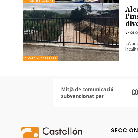
_PPARTICIPACION1
Alca
l'i
div
17 de o
L'Ajun
localit
ALCALÀ-ALCOSSEBRE
SECCIO