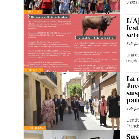
2020 t
COMARCAS
L'A
fest
set
3 de ju
Una de
regido
ALMENARA
La 
Jov
sus
pat
1 de ju
L'enti
Franci
_PNOTICIAS3
Sus