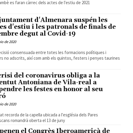
ambè es faran càrrec dels actes de l'estiu de 2021
juntament d'Almenara suspén les
es d'estiu i les patronals de finals de
embre degut al Covid-19
nio de 2020
cisió consensuada entre totes les formacions polítiques i
rs no adscrits, així com amb els quintos, festers i penyes taurines
crisi del coronavirus obliga a la
entut Antoniana de Vila-real a
pendre les festes en honor al seu
ró
nio de 2020
tat recorda de la capella ubicada a l'església dels Pares
scans romandrà oberta el 13 de juny
penen el Congrès Iberoamericà de