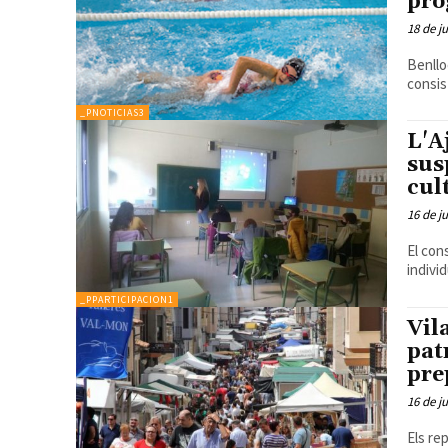
pro
18 de j
Benllo
consis
_PNOTICIAS3
L'A
sus
cul
16 de j
El con
indivi
_PPARTICIPACION1
Vil
pat
pre
16 de j
Els re