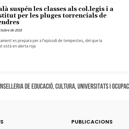
là suspén les classes als col.legis i a
nstitut per les pluges torrencials de
endres
ctubre de 2018
tament es prepara per a l'episodi de tempestes, del que la
at està en alerta roja
NS
PUBLICACIONS