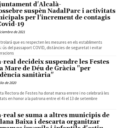
juntament d'Alcalà-
ossebre suspèn NadalParc i activitats
icipals per l'increment de contagis
Covid-19
iciembre de 2021
trolará que es respecten les mesures en els establiments
s: ús del passaport COVID, distàncies de seguretat i evitar
eracions
a-real decideix suspendre les Festes
la Mare de Déu de Gràcia "per
dència sanitària"
ulio de 2020
ta Rectora de Festes ha donat marxa enrere i no celebrarà les
itats en honor a la patrona entre el 4 i el 13 de setembre
a-real se suma a altres municipis de
Plana Baixa i descarta organitzar