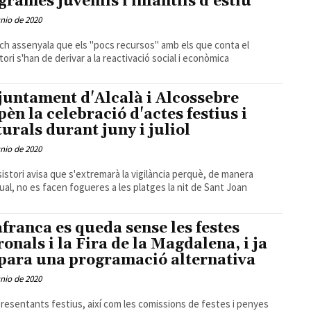
grames juvenils i infantils d'estiu
unio de 2020
ch assenyala que els "pocs recursos" amb els que conta el
tori s'han de derivar a la reactivació social i econòmica
juntament d'Alcalà i Alcossebre
pèn la celebració d'actes festius i
turals durant juny i juliol
unio de 2020
sistori avisa que s'extremarà la vigilància perquè, de manera
dual, no es facen fogueres a les platges la nit de Sant Joan
afranca es queda sense les festes
ronals i la Fira de la Magdalena, i ja
para una programació alternativa
unio de 2020
presentants festius, així com les comissions de festes i penyes