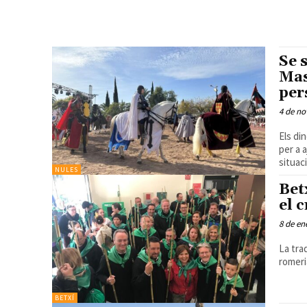
Se 
Mas
per
4 de no
Els di
per a aj
situac
NULES
Bet
el 
8 de en
La tra
romeria
BETXÍ