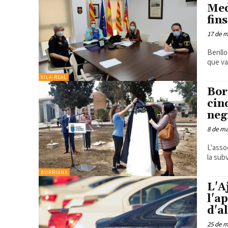
Med
fin
17 de 
Benllo
que va
VILA-REAL
Bor
cin
neg
8 de m
L'asso
la sub
BURRIANA
L'A
l'a
d'a
25 de m