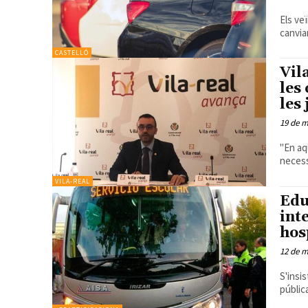
Els ve
canvia
CASTELLÓ
Vil
les
les
19 de m
"En aq
necess
VILA-REAL
Edu
int
hos
12 de m
S'insis
públic