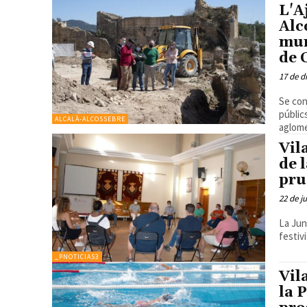
L'A
Alc
mun
de 
17 de d
Se con
públic
ALCALÀ-ALCOSSEBRE
aglom
Vil
de 
pru
22 de j
La Jun
festiv
_PNOTICIAS3
Vil
la 