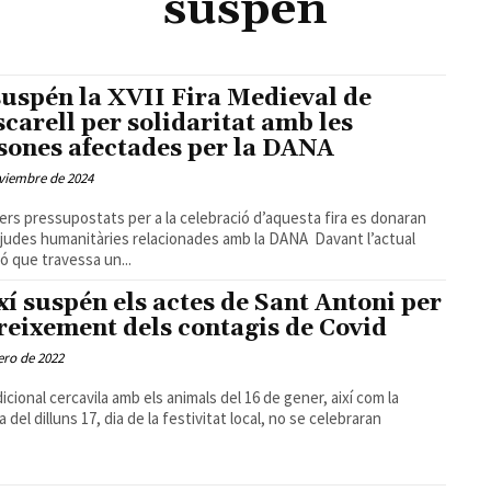
suspen
suspén la XVII Fira Medieval de
carell per solidaritat amb les
sones afectades per la DANA
viembre de 2024
ners pressupostats per a la celebració d’aquesta fira es donaran
udes humanitàries relacionades amb la DANA Davant l’actual
ió que travessa un...
xí suspén els actes de Sant Antoni per
creixement dels contagis de Covid
ero de 2022
dicional cercavila amb els animals del 16 de gener, així com la
 del dilluns 17, dia de la festivitat local, no se celebraran