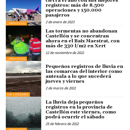
cierra el año con sus mejores
registros: más de 8.500
operaciones y 150.000
pasajeros
2 de enero de 2023
_PNOTICIAS1
Las tormentas no abandonan
Castellón y se concentran
ahora en el Baix Maestrat, con
más de 330 l/m2 en Xert
12 de noviembre de 2022
_PNOTICIAS1
Pequeños registros de lluvia en
las comarcas del interior como
antesala a lo que sucederá
jueves y viernes
2 de marzo de 2022
SIN CATEGORÍA
La lluvia deja pequeños
registros en la provincia de
Castellón este viernes, como
podrá ocurrir el sábado
25 de febrero de 2022
_PNOTICIAS2