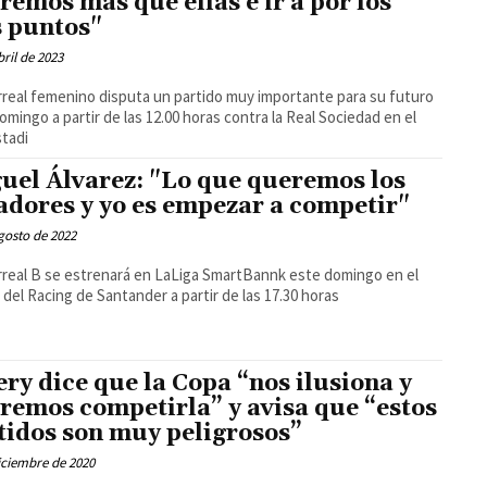
remos más que ellas e ir a por los
s puntos"
bril de 2023
larreal femenino disputa un partido muy importante para su futuro
omingo a partir de las 12.00 horas contra la Real Sociedad en el
stadi
uel Álvarez: "Lo que queremos los
adores y yo es empezar a competir"
gosto de 2022
larreal B se estrenará en LaLiga SmartBannk este domingo en el
del Racing de Santander a partir de las 17.30 horas
ry dice que la Copa “nos ilusiona y
remos competirla” y avisa que “estos
tidos son muy peligrosos”
iciembre de 2020