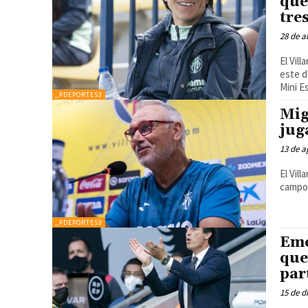
que
tre
28 de a
El Vil
este d
Mini E
_PDEPORTES3
Mig
jug
13 de a
El Vil
campo 
_PDEPORTES3
Eme
que
par
15 de d