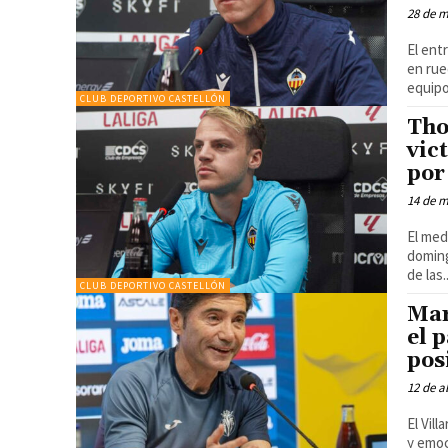
28 de 
El ent
en rue
equipo
CLUB DEPORTIVO CASTELLÓN
Tho
vic
por
14 de 
El med
doming
de las..
CLUB DEPORTIVO CASTELLÓN
Mar
el 
pos
12 de a
El Vil
y emoc