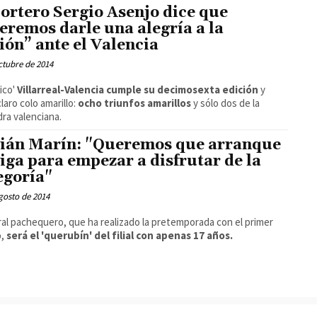
portero Sergio Asenjo dice que
eremos darle una alegría a la
ción” ante el Valencia
ctubre de 2014
sico'
Villarreal-Valencia cumple su decimosexta edición
y
claro colo amarillo:
ocho triunfos amarillos
y sólo dos de la
ra valenciana.
ián Marín: "Queremos que arranque
Liga para empezar a disfrutar de la
egoría"
gosto de 2014
eral pachequero, que ha realizado la pretemporada con el primer
o,
será el 'querubín' del filial con apenas 17 años.