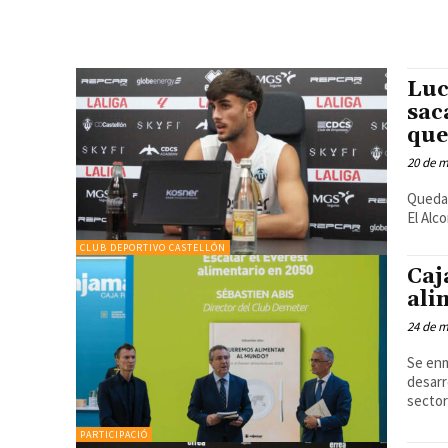
Luc
sac
que
20 de 
Quedan
El Alco
CLUB DEPORTIVO CASTELLÓN
Caj
ali
24 de m
Se enm
desarr
PARTICIPACIÓ