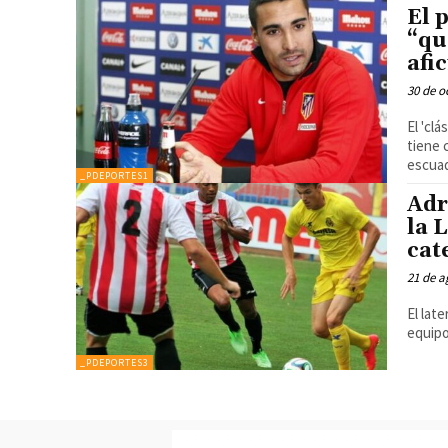
El 
“qu
afi
30 de o
El 'clá
tiene 
escuad
_PDEPORTES1
Adr
la 
cat
21 de a
El lat
equip
_PDEPORTES3