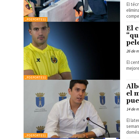
El téc
elimin
compet
_PDEPORTES1
El 
“qu
pel
26 de 
El cen
mejore
_PDEPORTES1
Alb
el 
pue
14 de 
El lat
semana
domés
_PDEPORTES1