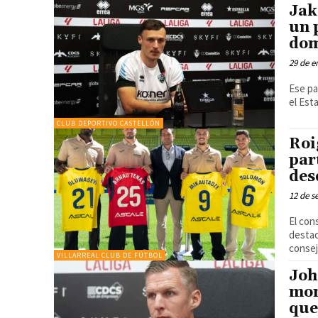
Jak
un 
dom
29 de e
Ese pa
CLUB DEPORTIVO CASTELLÓN
Roi
par
des
12 de s
El con
destac
consej
VILLARREAL CLUB DE FÚTBOL
Joh
mom
que