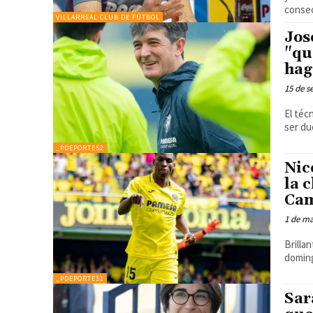
consec
VILLARREAL CLUB DE FÚTBOL
Jos
"qu
hag
15 de s
El téc
ser du
_PDEPORTES2
Nic
la 
Cam
1 de m
Brilla
doming
_PDEPORTES1
Sar