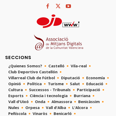
SECCIONS
¿Quienes Somos?
Castelló
Vila-real
Club Deportivo Castellón
Villarreal Club de Fútbol
Diputació
Economía
Opinió
Política
Turisme
Salut
Educació
Cultura
Successos - Tribunals
Participació
Esports
Ciència i tecnologia
Burriana
Vall d'Uixó
Onda
Almassora
Benicàssim
Nules
Orpesa
Vall d'Alba
L'Alcora
Peñíscola
Vinaròs
Benicarló