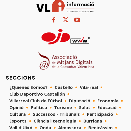
SECCIONS
¿Quienes Somos?
Castelló
Vila-real
Club Deportivo Castellón
Villarreal Club de Fútbol
Diputació
Economía
Opinió
Política
Turisme
Salut
Educació
Cultura
Successos - Tribunals
Participació
Esports
Ciència i tecnologia
Burriana
Vall d'Uixó
Onda
Almassora
Benicàssim