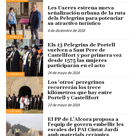
Les Useres estrena nueva
señalización urbana de la ruta
dels Pelegrins para potenciar
su atractivo turístico
8 de diciembre de 2018
+ POBLES
Els 13 Pelegrins de Portell
vuelven a Sant Pere de
Castellfort y por primera vez
desde 1575 las mujeres
participarán en el acto
24 de mayo de 2018
COMARCAS
Los 'otros' peregrinos
recorrerán los trece
kilómetros que hay entre
Portell y Castellfort
23 de mayo de 2018
TURISME
El PP de L'Alcora proposa a
l'equip de govern embellir les
escales del PAI Ciutat Jardí
amb materials ceràmics