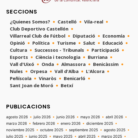
SECCIONS
¿Quienes Somos?
Castelló
Vila-real
Club Deportivo Castellón
Villarreal Club de Fútbol
Diputació
Economía
Opinió
Política
Turisme
Salut
Educació
Cultura
Successos - Tribunals
Participació
Esports
Ciència i tecnologia
Burriana
Vall d'Uixó
Onda
Almassora
Benicàssim
Nules
Orpesa
Vall d'Alba
L'Alcora
Peñíscola
Vinaròs
Benicarló
Sant Joan de Moró
Betxí
PUBLICACIONS
agosto 2026
julio 2026
junio 2026
mayo 2026
abril 2026
marzo 2026
febrero 2026
enero 2026
diciembre 2025
noviembre 2025
octubre 2025
septiembre 2025
agosto 2025
julio 2025
junio 2025
mayo 2025
abril 2025
marzo 2025