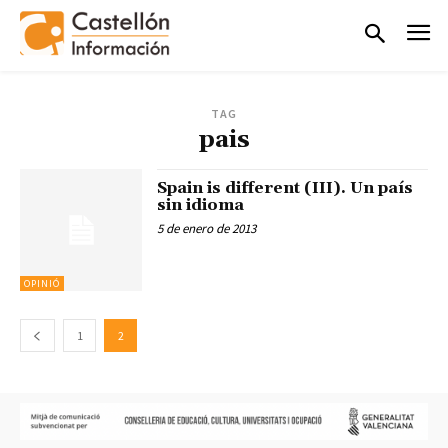
TAG
pais
Spain is different (III). Un país
sin idioma
5 de enero de 2013
OPINIÓ
1
2