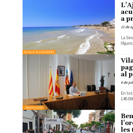
L'A
acu
a p
11 de a
La Sin
l'Ajun
ALCALÀ-ALCOSSEBRE
Vil
pag
al 
6 de jul
En tot
140.000
_PNOTICIAS3
Ben
l'o
les