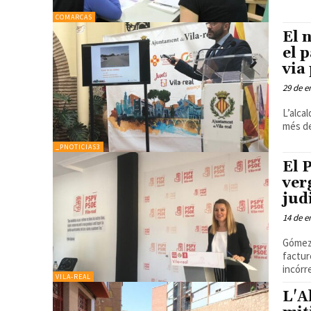
COMARCAS
El 
el 
via
29 de e
L’alca
més de
_PNOTICIAS3
El 
ver
jud
14 de e
Gómez 
factur
incórr
VILA-REAL
L'A