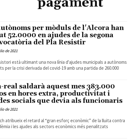
pagament
autònoms per mòduls de l'Alcora han
ut 52.0000 en ajudes de la segona
vocatòria del Pla Resistir
ulio de 2021
sistori està ultimant una nova línia d'ajudes municipals a autònoms
ts per la crisi derivada del covid-19 amb una partida de 260.000
a-real saldarà aquest mes 383.000
os en hores extra, productivitat i
des socials que devia als funcionaris
ulio de 2021
ch atribueix el retard al “gran esforç econòmic” de la lluita contra
dèmia i les ajudes als sectors econòmics més penalitzats