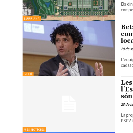
Els di
compen
BURRIANA
Bet
con
loc
28 de s
L'equi
cadasc
BETXÍ
Les
l'E
són
28 de s
La pro
PSPV i
MÉS NOTÍCIES