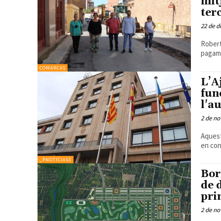
mit
ter
22 de d
Robert
pagame
COMARCAS
L’A
fun
l'a
2 de no
Aquest
en con
_PNOTICIAS3
Bor
de 
pri
2 de no