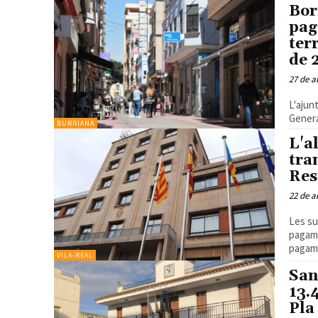
Bor
pag
ter
de 
27 de a
L'ajun
Genera
BURRIANA
L'a
tra
Res
22 de a
Les su
pagame
pagame
VILA-REAL
San
13.
Pla