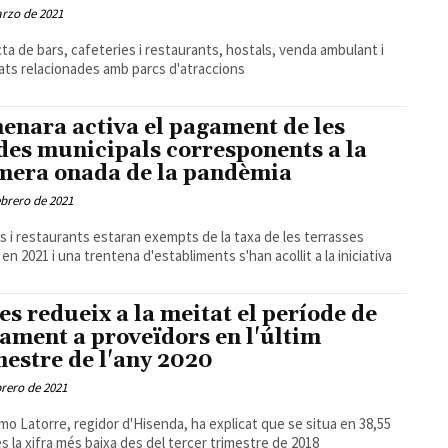
rzo de 2021
cta de bars, cafeteries i restaurants, hostals, venda ambulant i
tats relacionades amb parcs d'atraccions
enara activa el pagament de les
des municipals corresponents a la
mera onada de la pandèmia
ebrero de 2021
rs i restaurants estaran exempts de la taxa de les terrasses
en 2021 i una trentena d'establiments s'han acollit a la iniciativa
es redueix a la meitat el període de
ament a proveïdors en l'últim
mestre de l'any 2020
brero de 2021
rmo Latorre, regidor d'Hisenda, ha explicat que se situa en 38,55
 és la xifra més baixa des del tercer trimestre de 2018