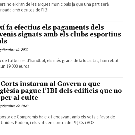
ners no eixiran de les arques municipals ja que una part serà
sada amb deutes de l'IBI
xí fa efectius els pagaments dels
venis signats amb els clubs esportius
als
eptiembre de 2020
p de futbol i el d'handbol, els més grans de la localitat, han rebut
un 19.000 euros
 Corts instaran al Govern a que
sglèsia pague l'IBI dels edificis que no
 per al culte
eptiembre de 2020
posta de Compromís ha eixit endavant amb els vots a favor de
 Unides Podem, i els vots en contra de PP, Cs i VOX