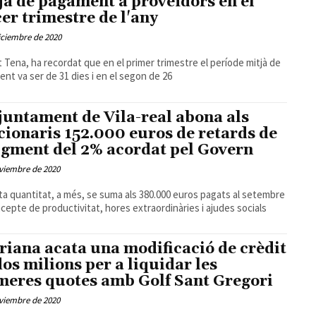
jà de pagament a proveïdors en el
cer trimestre de l'any
iciembre de 2020
 Tena, ha recordat que en el primer trimestre el període mitjà de
nt va ser de 31 dies i en el segon de 26
juntament de Vila-real abona als
cionaris 152.000 euros de retards de
ugment del 2% acordat pel Govern
viembre de 2020
a quantitat, a més, se suma als 380.000 euros pagats al setembre
cepte de productivitat, hores extraordinàries i ajudes socials
riana acata una modificació de crèdit
dos milions per a liquidar les
meres quotes amb Golf Sant Gregori
viembre de 2020