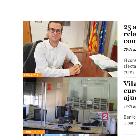
25 
reb
con
29 de j
El con
afecta
euros
COMARCAS
Vil
eur
aju
14 de j
Benllo
la pan
_PNOTICIAS3