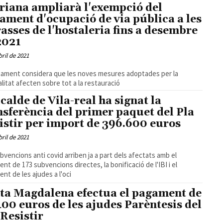
riana ampliarà l'exempció del
ament d'ocupació de via pública a les
rasses de l'hostaleria fins a desembre
2021
bril de 2021
tament considera que les noves mesures adoptades per la
litat afecten sobre tot a la restauració
lcalde de Vila-real ha signat la
nsferència del primer paquet del Pla
istir per import de 396.600 euros
bril de 2021
bvencions anti covid arriben ja a part dels afectats amb el
nt de 173 subvencions directes, la bonificació de l'IBI i el
nt de les ajudes a l'oci
ta Magdalena efectua el pagament de
400 euros de les ajudes Parèntesis del
 Resistir