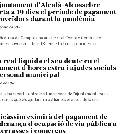
juntament d'Alcalà-Alcossebre
rta a 19 dies el període de pagament
roveïdors durant la pandèmia
gosto de 2020
dicatura de Comptes ha analitzat el Compte General de
tament xivertenc de 2018 sense trobar cap incidència
a-real liquida el seu deute en el
ament d'hores extra i ajudes socials
personal municipal
io de 2020
al, s'ha repartit entre els funcionaris de l'Ajuntament vora a
 euros que els ajudaran a pal·liar els efectes de la crisi
icàssim eximirà del pagament de
rdenança d'ocupació de via pública a
 terrasses i comerços