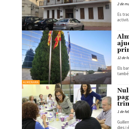
2 de ma
Es tra
activi
Alm
aju
pri
12 de f
Els ba
també 
ALMENARA
Nul
pag
tri
1 de fe
Guille
dies i