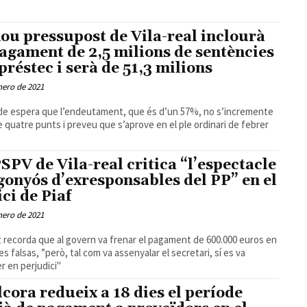
nou pressupost de Vila-real inclourà
pagament de 2,5 milions de sentències
 préstec i serà de 51,3 milions
nero de 2021
lde espera que l’endeutament, que és d’un 57%, no s’incremente
 quatre punts i preveu que s’aprove en el ple ordinari de febrer
PSPV de Vila-real critica “l’espectacle
gonyós d’exresponsables del PP” en el
ici de Piaf
nero de 2021
recorda que al govern va frenar el pagament de 600.000 euros en
es falsas, ”però, tal com va assenyalar el secretari, sí es va
er en perjudici"
lcora redueix a 18 dies el període