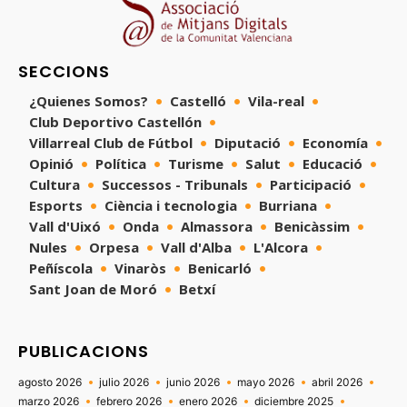
SECCIONS
¿Quienes Somos?
Castelló
Vila-real
Club Deportivo Castellón
Villarreal Club de Fútbol
Diputació
Economía
Opinió
Política
Turisme
Salut
Educació
Cultura
Successos - Tribunals
Participació
Esports
Ciència i tecnologia
Burriana
Vall d'Uixó
Onda
Almassora
Benicàssim
Nules
Orpesa
Vall d'Alba
L'Alcora
Peñíscola
Vinaròs
Benicarló
Sant Joan de Moró
Betxí
PUBLICACIONS
agosto 2026
julio 2026
junio 2026
mayo 2026
abril 2026
marzo 2026
febrero 2026
enero 2026
diciembre 2025