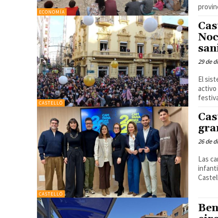
provin
ECONOMÍA
Cas
Noc
san
29 de d
El sis
activo
CASTELLÓ
Cas
gra
26 de d
Las ca
infant
Castell
CASTELLÓ
Ben