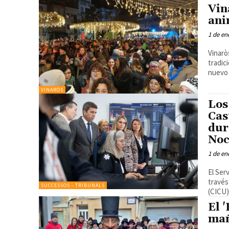
Vin
ani
1 de en
Vinarò
tradic
nuevo 
VINARÒS
Los
Cas
dur
Noc
1 de en
El Ser
través
SUCCESSOS - TRIBUNALS
(CICU)
El 
mañ