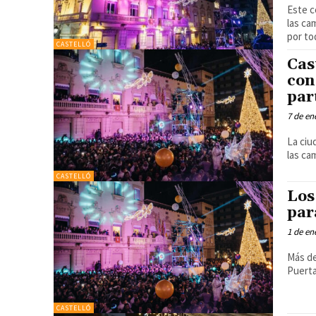
Este c
las ca
por tod
CASTELLÓ
Cas
con
par
7 de en
La ciu
las ca
CASTELLÓ
Los
par
1 de en
Más de
CASTELLÓ