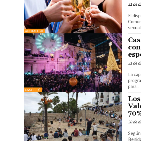
31 de d
El dis
Comuni
ACTUALITAT
Cas
con
esp
31 de d
La cap
progra
para...
CASTELLÓ
Los
Val
70%
30 de d
Según 
Benido