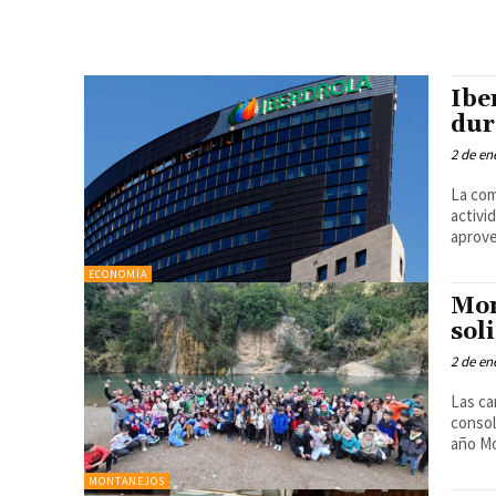
Ibe
dur
2 de en
La com
activid
aprove
ECONOMÍA
Mon
sol
2 de en
Las ca
consol
añ
MONTANEJOS