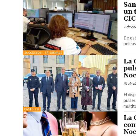
San
un 
CIC
1 de en
De est
peleas
SUCCESSOS - TRIBUNALS
La 
pul
Noc
31 de d
El dis
pulser
CASTELLÓ
La 
con
Noc