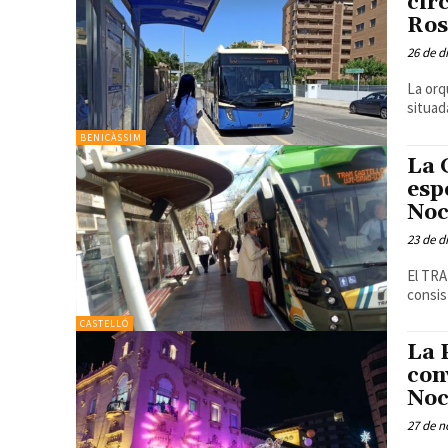
cir
Ros
26 de d
La orq
BENICÀSSIM
La 
esp
Noc
23 de d
El TRA
consist
CASTELLÓ
La 
con
Noc
27 de n