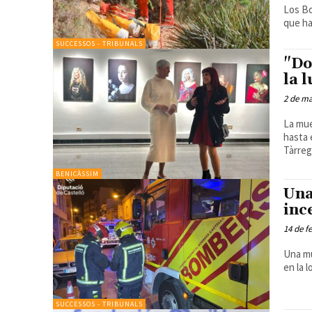
Los Bo
que ha
SUCCESSOS - TRIBUNALS
"Do
la 
2 de ma
La mue
hasta el 30 de marzo
Tàrrega
BENICÀSSIM
Una
inc
14 de f
Una mu
en la 
SUCCESSOS - TRIBUNALS