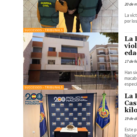
20 de m
La víc
SUCCESSOS - TRIBUNALS
La 
vio
eda
17 de f
Han si
macabr
especia
SUCCESSOS - TRIBUNALS
La 
Cas
kil
19 de d
Este pasa
Nacion