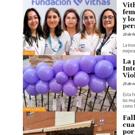
Vit
fem
y l
per
10 de f
La inv
mejora
SALUT
La 
Int
Vio
25 de n
Esta f
las mu
como D
PARTICIPACIÓ
Fal
cua
por