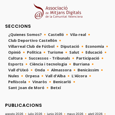
SECCIONS
¿Quienes Somos?
Castelló
Vila-real
Club Deportivo Castellón
Villarreal Club de Fútbol
Diputació
Economía
Opinió
Política
Turisme
Salut
Educació
Cultura
Successos - Tribunals
Participació
Esports
Ciència i tecnologia
Burriana
Vall d'Uixó
Onda
Almassora
Benicàssim
Nules
Orpesa
Vall d'Alba
L'Alcora
Peñíscola
Vinaròs
Benicarló
Sant Joan de Moró
Betxí
PUBLICACIONS
agosto 2026
julio 2026
junio 2026
mayo 2026
abril 2026