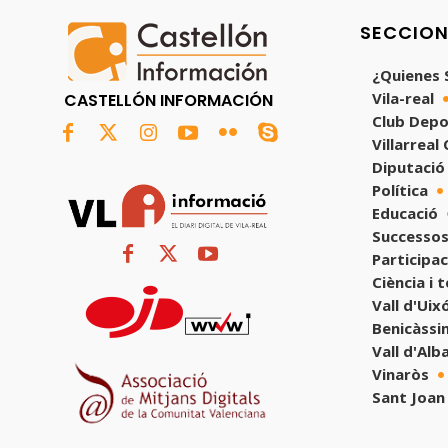
SECCIO
¿Quienes
Vila-real
CASTELLÓN INFORMACIÓN
Club Depo
Villarreal
Diputació
Política
Educació
Successos
Participac
Ciència i 
Vall d'Uix
Benicàssi
Vall d'Alb
Vinaròs
Sant Joan