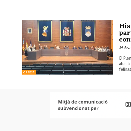
His
par
con
14 de 
El Ple
abastecimi
felinas
ORPESA