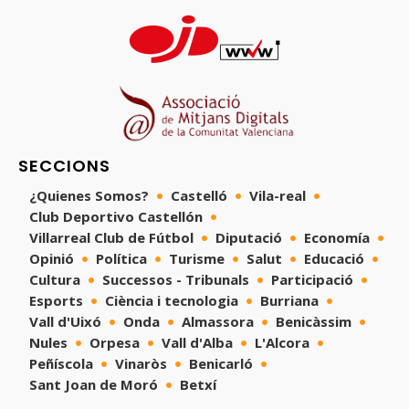
SECCIONS
¿Quienes Somos?
Castelló
Vila-real
Club Deportivo Castellón
Villarreal Club de Fútbol
Diputació
Economía
Opinió
Política
Turisme
Salut
Educació
Cultura
Successos - Tribunals
Participació
Esports
Ciència i tecnologia
Burriana
Vall d'Uixó
Onda
Almassora
Benicàssim
Nules
Orpesa
Vall d'Alba
L'Alcora
Peñíscola
Vinaròs
Benicarló
Sant Joan de Moró
Betxí