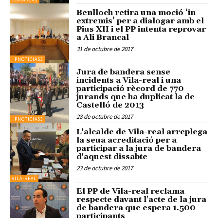
Benlloch retira una moció ‘in
extremis’ per a dialogar amb el
Pius XII i el PP intenta reprovar
a Ali Brancal
31 de octubre de 2017
_PNOTICIAS3
Jura de bandera sense
incidents a Vila-real i una
participació rècord de 770
jurands que ha duplicat la de
Castelló de 2013
28 de octubre de 2017
_PNOTICIAS3
L'alcalde de Vila-real arreplega
la seua acreditació per a
participar a la jura de bandera
d'aquest dissabte
23 de octubre de 2017
VILA-REAL
El PP de Vila-real reclama
respecte davant l'acte de la jura
de bandera que espera 1.500
participants