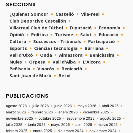
SECCIONS
¿Quienes Somos?
Castelló
Vila-real
Club Deportivo Castellón
Villarreal Club de Fútbol
Diputació
Economía
Opinió
Política
Turisme
Salut
Educació
Cultura
Successos - Tribunals
Participació
Esports
Ciència i tecnologia
Burriana
Vall d'Uixó
Onda
Almassora
Benicàssim
Nules
Orpesa
Vall d'Alba
L'Alcora
Peñíscola
Vinaròs
Benicarló
Sant Joan de Moró
Betxí
PUBLICACIONS
agosto 2026
julio 2026
junio 2026
mayo 2026
abril 2026
marzo 2026
febrero 2026
enero 2026
diciembre 2025
noviembre 2025
octubre 2025
septiembre 2025
agosto 2025
julio 2025
junio 2025
mayo 2025
abril 2025
marzo 2025
febrero 2025
enero 2025
diciembre 2024
noviembre 2024