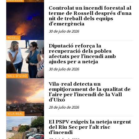
Controlat un incendi forestal al
terme de Rossell després d'una
nit de treball dels equips
d'emergència
30 de julio de 2026
ROSELL
Diputació reforça la
recuperació dels pobles
afectats per l'incendi amb
ajudes per a neteja
30 de julio de 2026
VALL D'UIXÓ
Vila-real detecta un
empitjorament de la qualitat de
l'aire per l'incendi de la Vall
d'Uixó
28 de julio de 2026
VILA-REAL
El PSPV exigeix la neteja urgent
del Riu Sec per l'alt risc
d'incendi