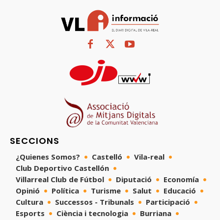
SECCIONS
¿Quienes Somos?
Castelló
Vila-real
Club Deportivo Castellón
Villarreal Club de Fútbol
Diputació
Economía
Opinió
Política
Turisme
Salut
Educació
Cultura
Successos - Tribunals
Participació
Esports
Ciència i tecnologia
Burriana