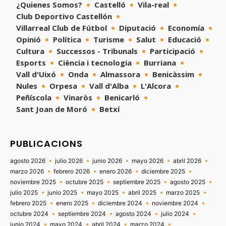
¿Quienes Somos?
Castelló
Vila-real
Club Deportivo Castellón
Villarreal Club de Fútbol
Diputació
Economía
Opinió
Política
Turisme
Salut
Educació
Cultura
Successos - Tribunals
Participació
Esports
Ciència i tecnologia
Burriana
Vall d'Uixó
Onda
Almassora
Benicàssim
Nules
Orpesa
Vall d'Alba
L'Alcora
Peñíscola
Vinaròs
Benicarló
Sant Joan de Moró
Betxí
PUBLICACIONS
agosto 2026
julio 2026
junio 2026
mayo 2026
abril 2026
marzo 2026
febrero 2026
enero 2026
diciembre 2025
noviembre 2025
octubre 2025
septiembre 2025
agosto 2025
julio 2025
junio 2025
mayo 2025
abril 2025
marzo 2025
febrero 2025
enero 2025
diciembre 2024
noviembre 2024
octubre 2024
septiembre 2024
agosto 2024
julio 2024
junio 2024
mayo 2024
abril 2024
marzo 2024