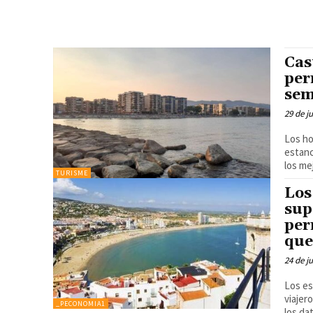
Cas
per
sem
29 de j
Los ho
estanc
los mej
TURISME
Los
sup
per
que
24 de j
Los es
viajer
_PECONOMIA1