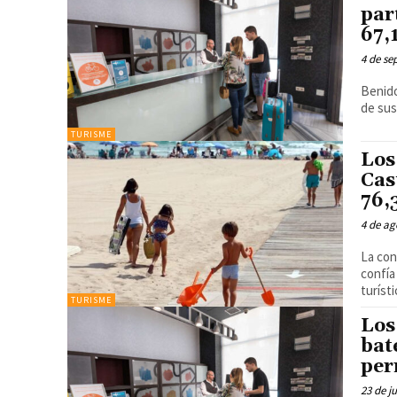
par
67,
4 de se
Benido
de sus
TURISME
Los
Cas
76,
4 de ag
La con
confía
turísti
TURISME
Los
bat
per
23 de j