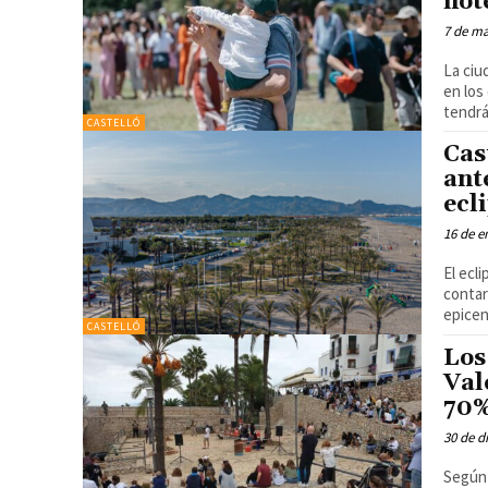
hot
7 de m
La ciu
en los
tendrá.
CASTELLÓ
Cas
ant
ecl
16 de e
El ecl
contar
epicen
CASTELLÓ
Los
Val
70%
30 de d
Según 