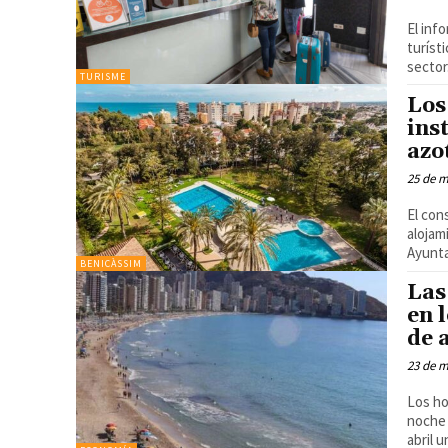
El inf
turíst
sector.
TURISME
Los
ins
azo
25 de 
El con
alojami
Ayunta
BENICÀSSIM
Las
en 
de 
23 de 
Los ho
noche Los hoteles de la Comunitat Valenciana registraron en el mes
abril un