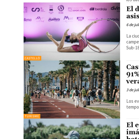
El 
asi
6 de jul
La ciu
campeo
Sub-18
CASTELLÓ
Cas
91%
ver
3 de jul
Los ev
tempor
TURISME
El 
imá