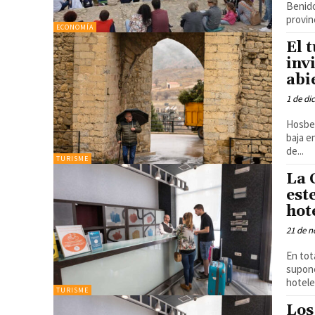
Benido
provin
ECONOMÍA
El 
inv
abi
1 de di
Hosbec
baja e
de...
TURISME
La 
est
hot
21 de n
En tot
supone un
hotele
TURISME
Los