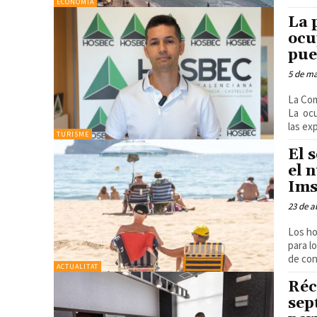
ECONOMÍA
La 
ocu
pue
5 de m
La Com
La ocu
las exp
TURISME
El 
el 
Ims
23 de a
Los ho
para los hoteles Imserso elig
de con
ACTUALITAT
Réc
sep