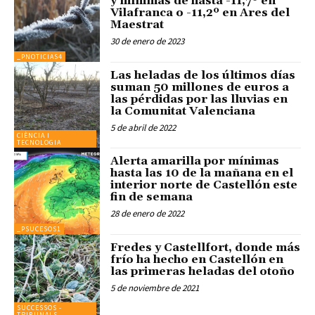
y mínimas de hasta -11,7º en
Vilafranca o -11,2º en Ares del
Maestrat
30 de enero de 2023
_PNOTICIAS4
Las heladas de los últimos días
suman 50 millones de euros a
las pérdidas por las lluvias en
la Comunitat Valenciana
5 de abril de 2022
CIÈNCIA I
TECNOLOGIA
Alerta amarilla por mínimas
hasta las 10 de la mañana en el
interior norte de Castellón este
fin de semana
28 de enero de 2022
_PSUCESOS1
Fredes y Castellfort, donde más
frío ha hecho en Castellón en
las primeras heladas del otoño
5 de noviembre de 2021
SUCCESSOS -
TRIBUNALS