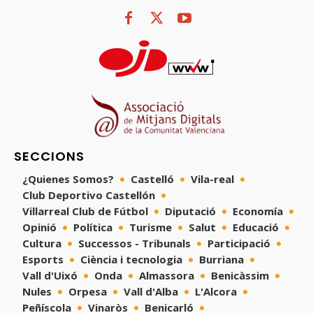
SECCIONS
¿Quienes Somos?
Castelló
Vila-real
Club Deportivo Castellón
Villarreal Club de Fútbol
Diputació
Economía
Opinió
Política
Turisme
Salut
Educació
Cultura
Successos - Tribunals
Participació
Esports
Ciència i tecnologia
Burriana
Vall d'Uixó
Onda
Almassora
Benicàssim
Nules
Orpesa
Vall d'Alba
L'Alcora
Peñíscola
Vinaròs
Benicarló