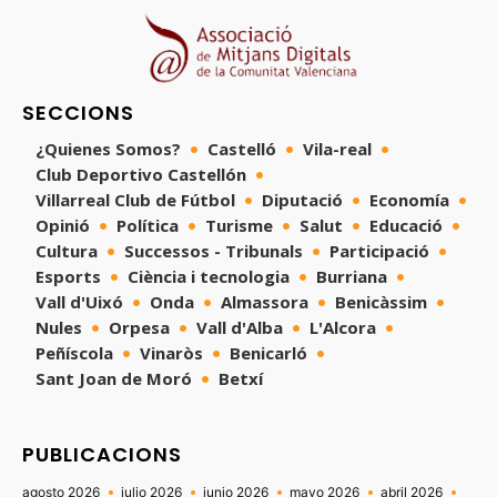
SECCIONS
¿Quienes Somos?
Castelló
Vila-real
Club Deportivo Castellón
Villarreal Club de Fútbol
Diputació
Economía
Opinió
Política
Turisme
Salut
Educació
Cultura
Successos - Tribunals
Participació
Esports
Ciència i tecnologia
Burriana
Vall d'Uixó
Onda
Almassora
Benicàssim
Nules
Orpesa
Vall d'Alba
L'Alcora
Peñíscola
Vinaròs
Benicarló
Sant Joan de Moró
Betxí
PUBLICACIONS
agosto 2026
julio 2026
junio 2026
mayo 2026
abril 2026