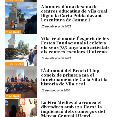
Alumnes d’una desena de
centres educatius de Vila-real
lligen la Carta Pobla davant
l'escultura de Jaume I
15 de febrero de 2021
VILA-REAL
Vila-real manté l’esperit de les
Festes Fundacionals i celebra
els seus 747 anys amb activitats
als centres escolars i l’ofrena
11 de febrero de 2021
_PNOTICIAS3
L’alumnat del Broch i Llop
coneix de primera mà el
funcionament de Ca la Vila i la
història de Vila-real
11 de marzo de 2020
VILA-REAL
La Fira Medieval arranca el
divendres amb 120 llocs i la
implicació dels comerços del
Mercat Central i Ucovi