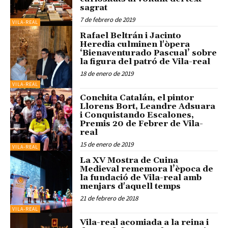
sagrat
7 de febrero de 2019
VILA-REAL
Rafael Beltrán i Jacinto
Heredia culminen l'òpera
‘Bienaventurado Pascual’ sobre
la figura del patró de Vila-real
18 de enero de 2019
VILA-REAL
Conchita Catalán, el pintor
Llorens Bort, Leandre Adsuara
i Conquistando Escalones,
Premis 20 de Febrer de Vila-
real
15 de enero de 2019
VILA-REAL
La XV Mostra de Cuina
Medieval rememora l’època de
la fundació de Vila-real amb
menjars d'aquell temps
21 de febrero de 2018
VILA-REAL
Vila-real acomiada a la reina i