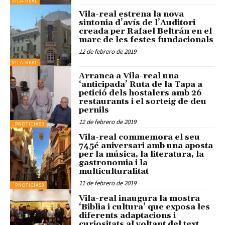
VILA-REAL
Vila-real estrena la nova
sintonia d’avís de l’Auditori
creada per Rafael Beltrán en el
marc de les festes fundacionals
12 de febrero de 2019
VILA-REAL
Arranca a Vila-real una
‘anticipada’ Ruta de la Tapa a
petició dels hostalers amb 26
restaurants i el sorteig de deu
pernils
12 de febrero de 2019
_PNOTICIAS3
Vila-real commemora el seu
745é aniversari amb una aposta
per la música, la literatura, la
gastronomia i la
multiculturalitat
11 de febrero de 2019
_PNOTICIAS3
Vila-real inaugura la mostra
‘Biblia i cultura’ que exposa les
diferents adaptacions i
curiositats al voltant del text