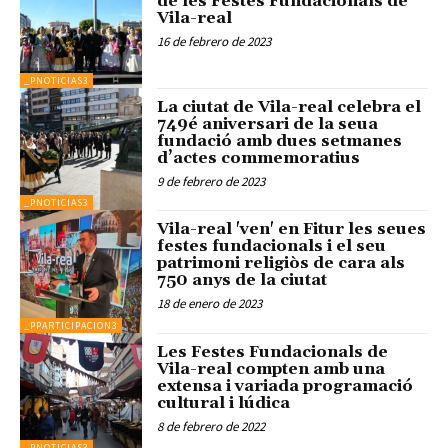
de les Festes Fundacionals de
Vila-real
16 de febrero de 2023
_PNOTICIAS3
La ciutat de Vila-real celebra el
749é aniversari de la seua
fundació amb dues setmanes
d’actes commemoratius
9 de febrero de 2023
_PNOTICIAS3
Vila-real 'ven' en Fitur les seues
festes fundacionals i el seu
patrimoni religiòs de cara als
750 anys de la ciutat
18 de enero de 2023
_PPARTICIPACION3
Les Festes Fundacionals de
Vila-real compten amb una
extensa i variada programació
cultural i lúdica
8 de febrero de 2022
_PNOTICIAS3