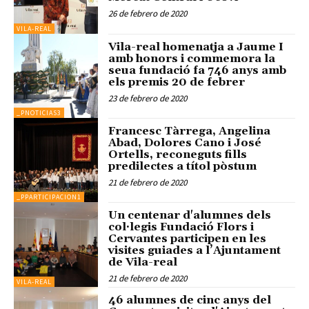
26 de febrero de 2020
VILA-REAL
Vila-real homenatja a Jaume I
amb honors i commemora la
seua fundació fa 746 anys amb
els premis 20 de febrer
23 de febrero de 2020
_PNOTICIAS3
Francesc Tàrrega, Angelina
Abad, Dolores Cano i José
Ortells, reconeguts fills
predilectes a títol pòstum
21 de febrero de 2020
_PPARTICIPACION1
Un centenar d'alumnes dels
col·legis Fundació Flors i
Cervantes participen en les
visites guiades a l’Ajuntament
de Vila-real
21 de febrero de 2020
VILA-REAL
46 alumnes de cinc anys del