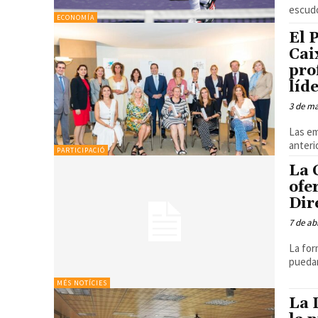
escudo
ECONOMÍA
El 
Cai
pro
líd
3 de m
Las empre
anteri
PARTICIPACIÓ
La 
ofe
Dir
7 de ab
La for
puedan
MÉS NOTÍCIES
La 