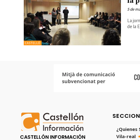
la 
5 de ma
La jor
de la 
CASTELLÓ
SECCIO
¿Quienes
Vila-real
CASTELLÓN INFORMACIÓN