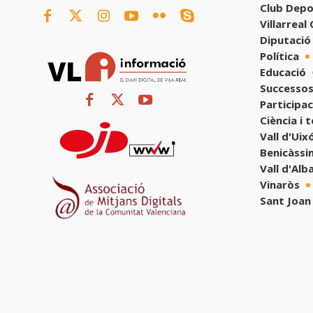
Club Depo
Villarreal
Diputació
Política
Educació
Successos
Participac
Ciència i 
Vall d'Uix
Benicàssi
Vall d'Alb
Vinaròs
Sant Joan