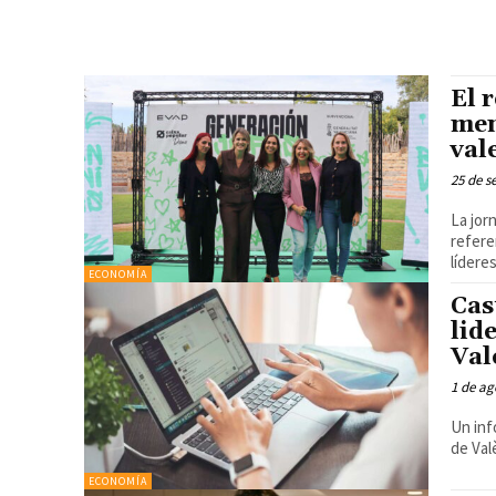
El 
men
val
25 de s
La jor
refere
ECONOMÍA
Cas
lid
Val
1 de ag
Un inf
de Valè
ECONOMÍA