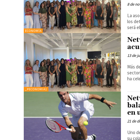
8 de no
La aso
los de
será el
ECONOMÍA
Net
acu
13 de j
Más de
sectores fo
ha cel
_PECONOMIA1
Net
bal
en 
21 de d
Uno de
su col