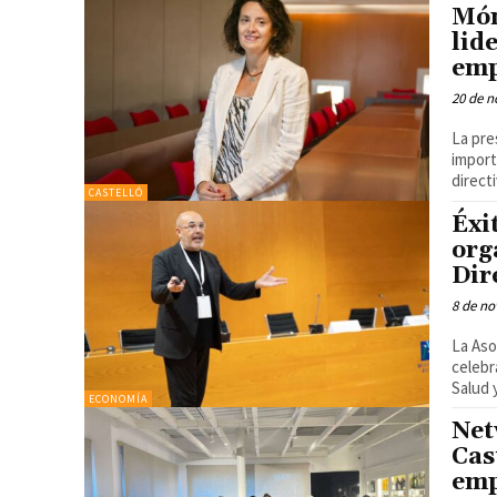
Món
lid
emp
20 de n
La pre
import
directi
CASTELLÓ
Éxi
org
Dir
8 de no
La Aso
celebr
Salud y
ECONOMÍA
Net
Cas
emp