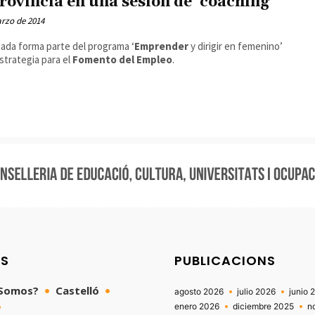
provincia en una sesión de 'coaching'
rzo de 2014
nada forma parte del programa ‘
Emprender
y dirigir en femenino’
Estrategia para el
Fomento del Empleo
.
NS
PUBLICACIONS
 Somos?
Castelló
agosto 2026
julio 2026
junio 
enero 2026
diciembre 2025
n