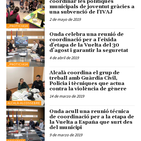
coordinar les polítiques
municipals de joventut gràcies a
una subvenció de l'IVAJ
2 de mayo de 2019
_PNOTICIAS4
Onda celebra una reunió de
coordinació per a l'eixida
d'etapa de la Vuelta del 30
d’agost i garantir la seguretat
4 de abril de 2019
_PNOTICIAS4
Alcalà coordina el grup de
treball amb Guàrdia Civil,
Policia i tècniques que actua
contra la violència de gènere
14 de marzo de 2019
ALCALÀ-ALCOSSEBRE
Onda acull una reunió técnica
de coordinació per a la etapa de
la Vuelta a España que surt des
del municipi
9 de marzo de 2019