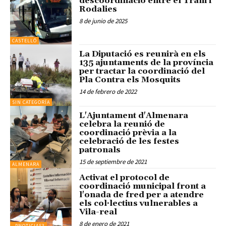
descoordinació entre el Tram i
Rodalies
8 de junio de 2025
CASTELLÓ
La Diputació es reunirà en els
135 ajuntaments de la província
per tractar la coordinació del
Pla Contra els Mosquits
14 de febrero de 2022
SIN CATEGORÍA
L'Ajuntament d'Almenara
celebra la reunió de
coordinació prèvia a la
celebració de les festes
patronals
15 de septiembre de 2021
ALMENARA
Activat el protocol de
coordinació municipal front a
l'onada de fred per a atendre
els col·lectius vulnerables a
Vila-real
8 de enero de 2021
_PNOTICIAS3