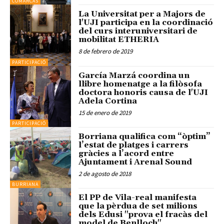
COMARCAS
La Universitat per a Majors de
l'UJI participa en la coordinació
del curs interuniversitari de
mobilitat ETHERIA
8 de febrero de 2019
PARTICIPACIÓ
García Marzá coordina un
llibre homenatge a la filòsofa
doctora honoris causa de l'UJI
Adela Cortina
15 de enero de 2019
PARTICIPACIÓ
Borriana qualifica com “òptim”
l’estat de platges i carrers
gràcies a l’acord entre
Ajuntament i Arenal Sound
2 de agosto de 2018
BURRIANA
El PP de Vila-real manifesta
que la pèrdua de set milions
dels Edusi "prova el fracàs del
model de Benlloch"