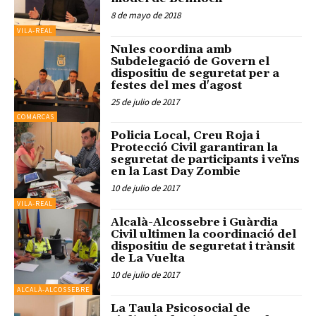
8 de mayo de 2018
VILA-REAL
Nules coordina amb
Subdelegació de Govern el
dispositiu de seguretat per a
festes del mes d'agost
25 de julio de 2017
COMARCAS
Policia Local, Creu Roja i
Protecció Civil garantiran la
seguretat de participants i veïns
en la Last Day Zombie
10 de julio de 2017
VILA-REAL
Alcalà-Alcossebre i Guàrdia
Civil ultimen la coordinació del
dispositiu de seguretat i trànsit
de La Vuelta
10 de julio de 2017
ALCALÀ-ALCOSSEBRE
La Taula Psicosocial de