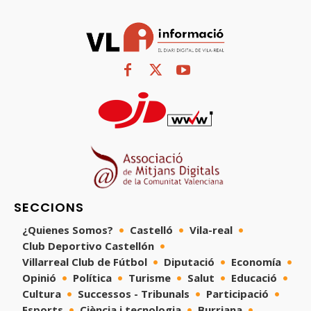
SECCIONS
¿Quienes Somos?
Castelló
Vila-real
Club Deportivo Castellón
Villarreal Club de Fútbol
Diputació
Economía
Opinió
Política
Turisme
Salut
Educació
Cultura
Successos - Tribunals
Participació
Esports
Ciència i tecnologia
Burriana