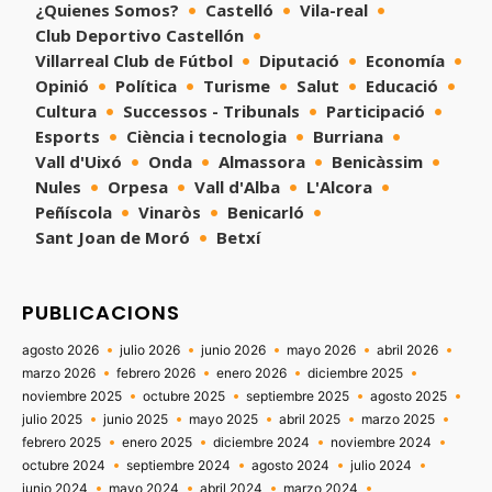
¿Quienes Somos?
Castelló
Vila-real
Club Deportivo Castellón
Villarreal Club de Fútbol
Diputació
Economía
Opinió
Política
Turisme
Salut
Educació
Cultura
Successos - Tribunals
Participació
Esports
Ciència i tecnologia
Burriana
Vall d'Uixó
Onda
Almassora
Benicàssim
Nules
Orpesa
Vall d'Alba
L'Alcora
Peñíscola
Vinaròs
Benicarló
Sant Joan de Moró
Betxí
PUBLICACIONS
agosto 2026
julio 2026
junio 2026
mayo 2026
abril 2026
marzo 2026
febrero 2026
enero 2026
diciembre 2025
noviembre 2025
octubre 2025
septiembre 2025
agosto 2025
julio 2025
junio 2025
mayo 2025
abril 2025
marzo 2025
febrero 2025
enero 2025
diciembre 2024
noviembre 2024
octubre 2024
septiembre 2024
agosto 2024
julio 2024
junio 2024
mayo 2024
abril 2024
marzo 2024