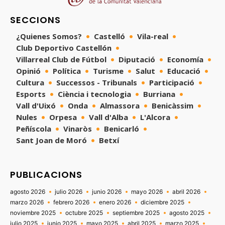
SECCIONS
¿Quienes Somos?
Castelló
Vila-real
Club Deportivo Castellón
Villarreal Club de Fútbol
Diputació
Economía
Opinió
Política
Turisme
Salut
Educació
Cultura
Successos - Tribunals
Participació
Esports
Ciència i tecnologia
Burriana
Vall d'Uixó
Onda
Almassora
Benicàssim
Nules
Orpesa
Vall d'Alba
L'Alcora
Peñíscola
Vinaròs
Benicarló
Sant Joan de Moró
Betxí
PUBLICACIONS
agosto 2026
julio 2026
junio 2026
mayo 2026
abril 2026
marzo 2026
febrero 2026
enero 2026
diciembre 2025
noviembre 2025
octubre 2025
septiembre 2025
agosto 2025
julio 2025
junio 2025
mayo 2025
abril 2025
marzo 2025