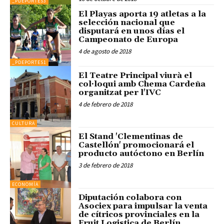
_PDEPORTES3
El Playas aporta 19 atletas a la
selección nacional que
disputará en unos días el
Campeonato de Europa
4 de agosto de 2018
_PDEPORTES1
El Teatre Principal viurà el
col·loqui amb Chema Cardeña
organitzat per l'IVC
4 de febrero de 2018
CULTURA
El Stand 'Clementinas de
Castellón' promocionará el
producto autóctono en Berlín
3 de febrero de 2018
ECONOMÍA
Diputación colabora con
Asociex para impulsar la venta
de cítricos provinciales en la
Fruit Logistica de Berlín