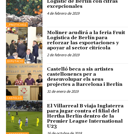
Logistic de Berlín con cifras
excepcionales
4 de febrero de 2019
_PNOTICIAS1
Moliner acudirá a la feria Fruit
Logistica de Berlín para
reforzar las exportaciones y
apoyar al sector citrícola
2 de febrero de 2019
DIPUTACIÓ
Castelló beca a sis artistes
castellonencs per a
desenvolupar els seus
projectes a Barcelona i Berlín
31 de enero de 2019
CASTELLÓ
El Villarreal B viaja Inglaterra
para jugar contra el filial del
Hertha Berlín dentro de la
Premier League International
U23
16 de octubre de 2018