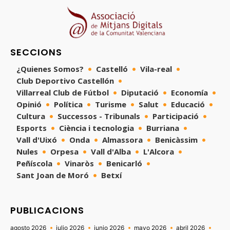
SECCIONS
¿Quienes Somos?
Castelló
Vila-real
Club Deportivo Castellón
Villarreal Club de Fútbol
Diputació
Economía
Opinió
Política
Turisme
Salut
Educació
Cultura
Successos - Tribunals
Participació
Esports
Ciència i tecnologia
Burriana
Vall d'Uixó
Onda
Almassora
Benicàssim
Nules
Orpesa
Vall d'Alba
L'Alcora
Peñíscola
Vinaròs
Benicarló
Sant Joan de Moró
Betxí
PUBLICACIONS
agosto 2026
julio 2026
junio 2026
mayo 2026
abril 2026