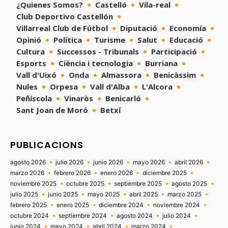
¿Quienes Somos?
Castelló
Vila-real
Club Deportivo Castellón
Villarreal Club de Fútbol
Diputació
Economía
Opinió
Política
Turisme
Salut
Educació
Cultura
Successos - Tribunals
Participació
Esports
Ciència i tecnologia
Burriana
Vall d'Uixó
Onda
Almassora
Benicàssim
Nules
Orpesa
Vall d'Alba
L'Alcora
Peñíscola
Vinaròs
Benicarló
Sant Joan de Moró
Betxí
PUBLICACIONS
agosto 2026
julio 2026
junio 2026
mayo 2026
abril 2026
marzo 2026
febrero 2026
enero 2026
diciembre 2025
noviembre 2025
octubre 2025
septiembre 2025
agosto 2025
julio 2025
junio 2025
mayo 2025
abril 2025
marzo 2025
febrero 2025
enero 2025
diciembre 2024
noviembre 2024
octubre 2024
septiembre 2024
agosto 2024
julio 2024
junio 2024
mayo 2024
abril 2024
marzo 2024