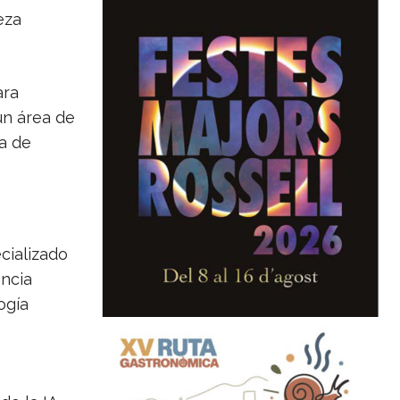
eza
ara
un área de
a de
cializado
encia
ogía