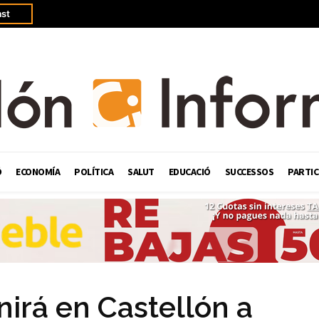
st
Ó
ECONOMÍA
POLÍTICA
SALUT
EDUCACIÓ
SUCCESSOS
PARTIC
irá en Castellón a