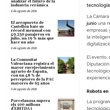
analizar el futuro de la
tecnologí
industria cerámica
6 de agosto de 2026
La Cámara 
El aeropuerto de
junio
una n
Castellón bate su
empresas y
récord mensual con
49.250 pasajeros en
la inteligen
julio, un 19 % más que
hace un año
digitalizaci
6 de agosto de 2026
El evento,
La Comunitat
Valenciana registra el
Diputación 
mayor envejecimiento
tecnológic
agrario de España,
con un 48 % de
experiencia
perceptores de la PAC
mayores de 65 años
5 de agosto de 2026
Robots en 
Porcelanosa supera
La program
els 100 milions
tecnológic
d’EBITDA i