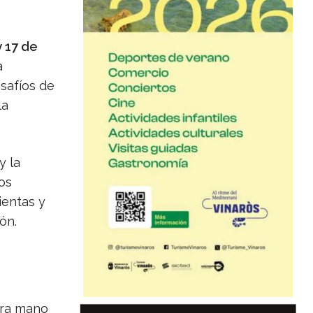
y 17 de
a
safíos de
la
y la
os
ientas y
ón.
era mano