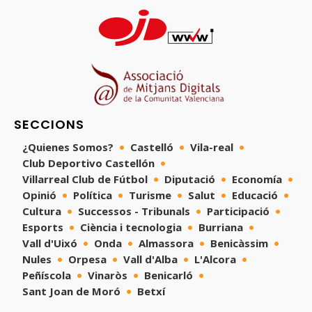
SECCIONS
¿Quienes Somos?
Castelló
Vila-real
Club Deportivo Castellón
Villarreal Club de Fútbol
Diputació
Economía
Opinió
Política
Turisme
Salut
Educació
Cultura
Successos - Tribunals
Participació
Esports
Ciència i tecnologia
Burriana
Vall d'Uixó
Onda
Almassora
Benicàssim
Nules
Orpesa
Vall d'Alba
L'Alcora
Peñíscola
Vinaròs
Benicarló
Sant Joan de Moró
Betxí