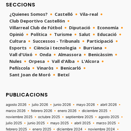
SECCIONS
¿Quienes Somos?
Castelló
Vila-real
Club Deportivo Castellón
Villarreal Club de Fútbol
Diputació
Economía
Opinió
Política
Turisme
Salut
Educació
Cultura
Successos - Tribunals
Participació
Esports
Ciència i tecnologia
Burriana
Vall d'Uixó
Onda
Almassora
Benicàssim
Nules
Orpesa
Vall d'Alba
L'Alcora
Peñíscola
Vinaròs
Benicarló
Sant Joan de Moró
Betxí
PUBLICACIONS
agosto 2026
julio 2026
junio 2026
mayo 2026
abril 2026
marzo 2026
febrero 2026
enero 2026
diciembre 2025
noviembre 2025
octubre 2025
septiembre 2025
agosto 2025
julio 2025
junio 2025
mayo 2025
abril 2025
marzo 2025
febrero 2025
enero 2025
diciembre 2024
noviembre 2024