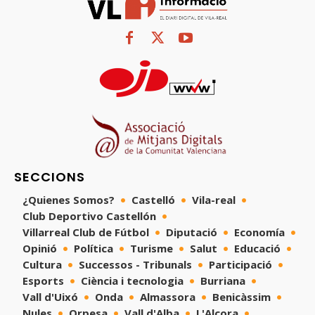
SECCIONS
¿Quienes Somos?
Castelló
Vila-real
Club Deportivo Castellón
Villarreal Club de Fútbol
Diputació
Economía
Opinió
Política
Turisme
Salut
Educació
Cultura
Successos - Tribunals
Participació
Esports
Ciència i tecnologia
Burriana
Vall d'Uixó
Onda
Almassora
Benicàssim
Nules
Orpesa
Vall d'Alba
L'Alcora