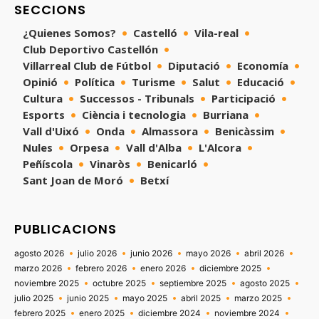
SECCIONS
¿Quienes Somos?
Castelló
Vila-real
Club Deportivo Castellón
Villarreal Club de Fútbol
Diputació
Economía
Opinió
Política
Turisme
Salut
Educació
Cultura
Successos - Tribunals
Participació
Esports
Ciència i tecnologia
Burriana
Vall d'Uixó
Onda
Almassora
Benicàssim
Nules
Orpesa
Vall d'Alba
L'Alcora
Peñíscola
Vinaròs
Benicarló
Sant Joan de Moró
Betxí
PUBLICACIONS
agosto 2026
julio 2026
junio 2026
mayo 2026
abril 2026
marzo 2026
febrero 2026
enero 2026
diciembre 2025
noviembre 2025
octubre 2025
septiembre 2025
agosto 2025
julio 2025
junio 2025
mayo 2025
abril 2025
marzo 2025
febrero 2025
enero 2025
diciembre 2024
noviembre 2024