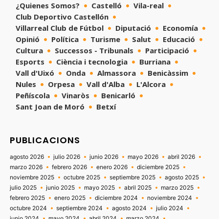
¿Quienes Somos?
Castelló
Vila-real
Club Deportivo Castellón
Villarreal Club de Fútbol
Diputació
Economía
Opinió
Política
Turisme
Salut
Educació
Cultura
Successos - Tribunals
Participació
Esports
Ciència i tecnologia
Burriana
Vall d'Uixó
Onda
Almassora
Benicàssim
Nules
Orpesa
Vall d'Alba
L'Alcora
Peñíscola
Vinaròs
Benicarló
Sant Joan de Moró
Betxí
PUBLICACIONS
agosto 2026
julio 2026
junio 2026
mayo 2026
abril 2026
marzo 2026
febrero 2026
enero 2026
diciembre 2025
noviembre 2025
octubre 2025
septiembre 2025
agosto 2025
julio 2025
junio 2025
mayo 2025
abril 2025
marzo 2025
febrero 2025
enero 2025
diciembre 2024
noviembre 2024
octubre 2024
septiembre 2024
agosto 2024
julio 2024
junio 2024
mayo 2024
abril 2024
marzo 2024