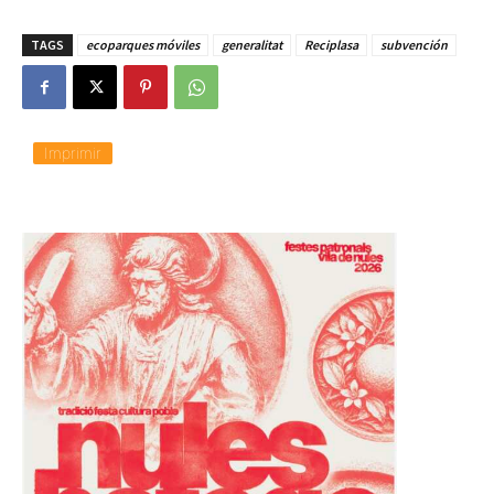
TAGS
ecoparques móviles
generalitat
Reciplasa
subvención
Imprimir