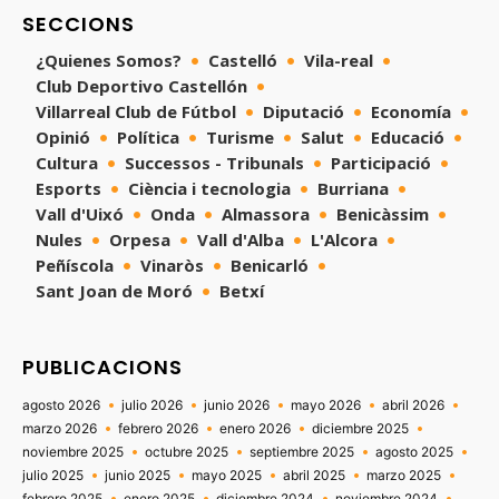
SECCIONS
¿Quienes Somos?
Castelló
Vila-real
Club Deportivo Castellón
Villarreal Club de Fútbol
Diputació
Economía
Opinió
Política
Turisme
Salut
Educació
Cultura
Successos - Tribunals
Participació
Esports
Ciència i tecnologia
Burriana
Vall d'Uixó
Onda
Almassora
Benicàssim
Nules
Orpesa
Vall d'Alba
L'Alcora
Peñíscola
Vinaròs
Benicarló
Sant Joan de Moró
Betxí
PUBLICACIONS
agosto 2026
julio 2026
junio 2026
mayo 2026
abril 2026
marzo 2026
febrero 2026
enero 2026
diciembre 2025
noviembre 2025
octubre 2025
septiembre 2025
agosto 2025
julio 2025
junio 2025
mayo 2025
abril 2025
marzo 2025
febrero 2025
enero 2025
diciembre 2024
noviembre 2024