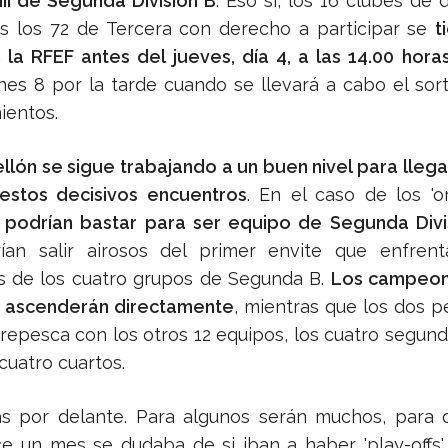
III de Segunda División B
. Eso sí, los 16 clubes de 
 los 72 de Tercera con derecho a participar se
t
n la RFEF antes del jueves, día 4, a las 14.00 hora
unes 8 por la tarde cuando se llevará a cabo el sor
ientos.
ellón se sigue trabajando a un buen nivel para llega
estos decisivos encuentros
. En el caso de los 'o
 podrían bastar para ser equipo de Segunda Divi
ían salir airosos del primer envite que enfrent
 de los cuatro grupos de Segunda B.
Los campeon
s ascenderán directamente
, mientras que los dos 
 repesca con los otros 12 equipos, los cuatro segund
cuatro cuartos.
s por delante. Para algunos serán muchos, para 
e un mes se dudaba de si iban a haber 'play-offs'