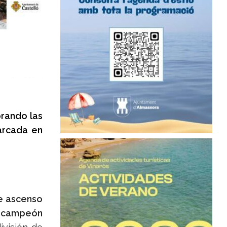
orando las
arcada en
de ascenso
e campeón