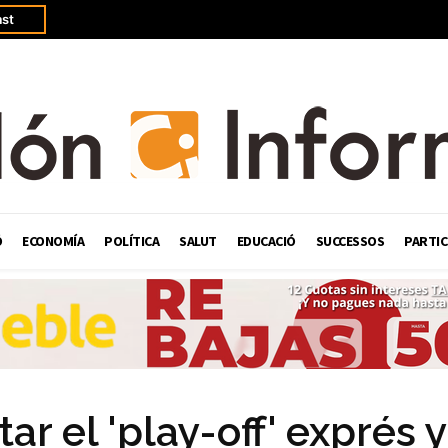
st
Ó
ECONOMÍA
POLÍTICA
SALUT
EDUCACIÓ
SUCCESSOS
PARTIC
r el 'play-off' exprés y