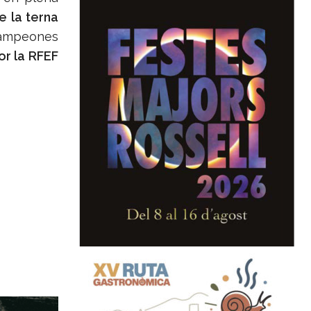
e la terna
 campeones
or la RFEF