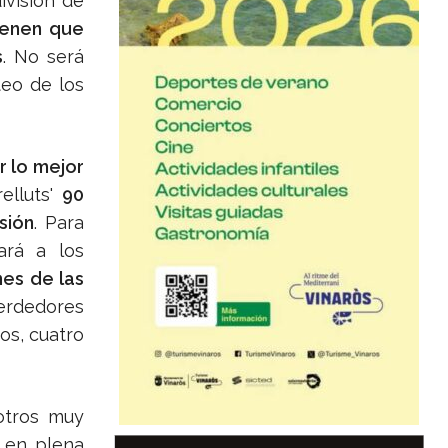
división de
ienen que
s
. No será
teo de los
r lo mejor
relluts'
90
sión
. Para
ará a los
es de las
perdedores
os, cuatro
otros muy
, en plena