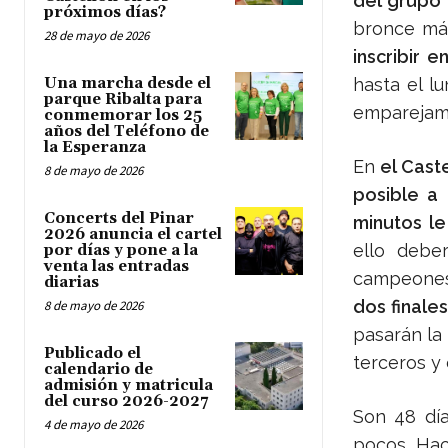
del grupo 
próximos días?
bronce más
28 de mayo de 2026
inscribir e
Una marcha desde el
hasta el l
parque Ribalta para
emparejam
conmemorar los 25
años del Teléfono de
la Esperanza
En
el Cast
8 de mayo de 2026
posible a 
Concerts del Pinar
minutos le
2026 anuncia el cartel
ello deber
por días y pone a la
venta las entradas
campeones
diarias
dos finale
8 de mayo de 2026
pasarán la
Publicado el
terceros y 
calendario de
admisión y matricula
del curso 2026-2027
Son 48 día
4 de mayo de 2026
pocos. Hac