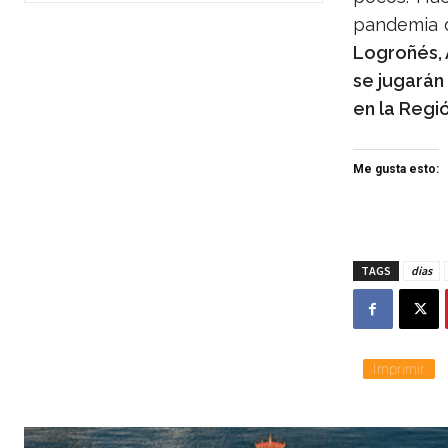
pandemia d
Logroñés, 
se jugarán 
en la Regi
Me gusta esto:
TAGS
dias
Imprimir