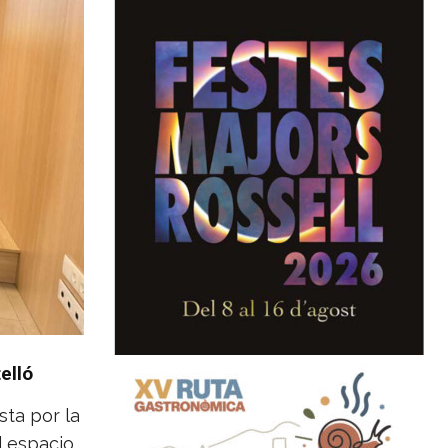
elló
sta por la
l espacio