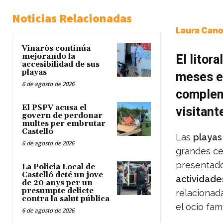
Noticias Relacionadas
Laura Cano
Vinaròs continúa
mejorando la
El litor
accesibilidad de sus
playas
meses e
6 de agosto de 2026
compleme
El PSPV acusa el
visitant
govern de perdonar
multes per embrutar
Castelló
Las
playas
6 de agosto de 2026
grandes ce
presentado
La Policia Local de
Castelló deté un jove
actividade
de 20 anys per un
presumpte delicte
relacionada
contra la salut pública
el ocio fami
6 de agosto de 2026