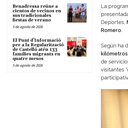
La program
Benadressa reúne a
cientos de vecinos en
presentada
sus tradicionales
fiestas de verano
Deportes,
5 de agosto de 2026
Romero
.
El Punt d’Informació
per a la Regularització
Según ha de
de Castelló atén 133
kilómetros
famílies migrants en
quatre mesos
de servici
5 de agosto de 2026
visitantes 
participativ