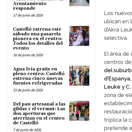
Ayuntamiento
responde
Los nuevos
17 de junio de 2026
ubican en l
Castelló estrena este
d’Akra Leuk
sábado una pasarela
selectiva.
pionera en el centro:
Todos los detalles del
evento
El área de 
16 de junio de 2026
centros de
Agua fría gratis en
del suburb
pleno centro: Castelló
d’Espanya, 
estrena cinco nuevas
fuentes refrigeradas
Leuke y C.
15 de junio de 2026
zona de el
establecim
Del pan artesanal a las
gildas y el vermut: Las
restauraci
dos aperturas que
aterrizan en el centro
triplica la
de Castelló
pretende e
7 de junio de 2026