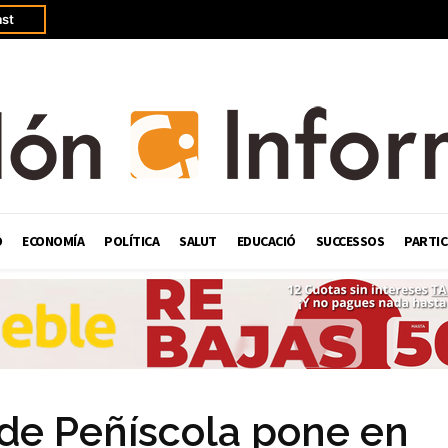
st
Ó
ECONOMÍA
POLÍTICA
SALUT
EDUCACIÓ
SUCCESSOS
PARTIC
 de Peñíscola pone en