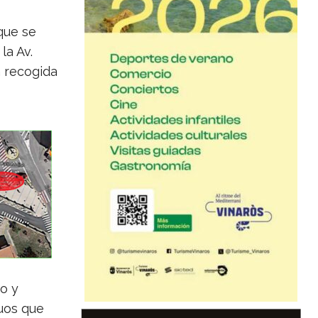
que se
la Av.
a recogida
o y
duos que