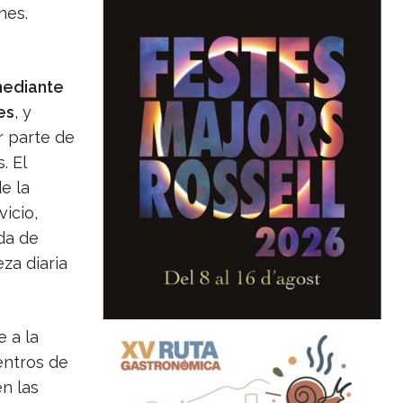
nes.
mediante
es
, y
r parte de
. El
e la
icio,
da de
za diaria
 a la
entros de
n las