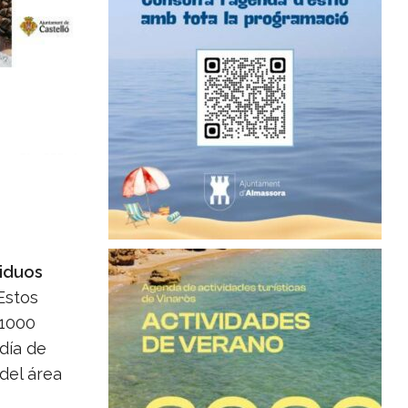
siduos
 Estos
1000
 día de
del área