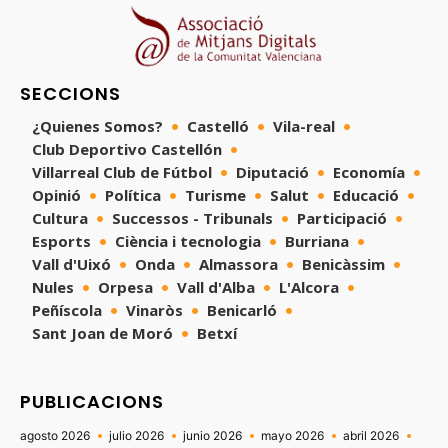
SECCIONS
¿Quienes Somos?
Castelló
Vila-real
Club Deportivo Castellón
Villarreal Club de Fútbol
Diputació
Economía
Opinió
Política
Turisme
Salut
Educació
Cultura
Successos - Tribunals
Participació
Esports
Ciència i tecnologia
Burriana
Vall d'Uixó
Onda
Almassora
Benicàssim
Nules
Orpesa
Vall d'Alba
L'Alcora
Peñíscola
Vinaròs
Benicarló
Sant Joan de Moró
Betxí
PUBLICACIONS
agosto 2026
julio 2026
junio 2026
mayo 2026
abril 2026