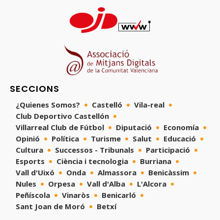
SECCIONS
¿Quienes Somos?
Castelló
Vila-real
Club Deportivo Castellón
Villarreal Club de Fútbol
Diputació
Economía
Opinió
Política
Turisme
Salut
Educació
Cultura
Successos - Tribunals
Participació
Esports
Ciència i tecnologia
Burriana
Vall d'Uixó
Onda
Almassora
Benicàssim
Nules
Orpesa
Vall d'Alba
L'Alcora
Peñíscola
Vinaròs
Benicarló
Sant Joan de Moró
Betxí