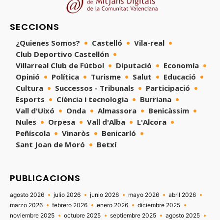
SECCIONS
¿Quienes Somos?
Castelló
Vila-real
Club Deportivo Castellón
Villarreal Club de Fútbol
Diputació
Economía
Opinió
Política
Turisme
Salut
Educació
Cultura
Successos - Tribunals
Participació
Esports
Ciència i tecnologia
Burriana
Vall d'Uixó
Onda
Almassora
Benicàssim
Nules
Orpesa
Vall d'Alba
L'Alcora
Peñíscola
Vinaròs
Benicarló
Sant Joan de Moró
Betxí
PUBLICACIONS
agosto 2026
julio 2026
junio 2026
mayo 2026
abril 2026
marzo 2026
febrero 2026
enero 2026
diciembre 2025
noviembre 2025
octubre 2025
septiembre 2025
agosto 2025