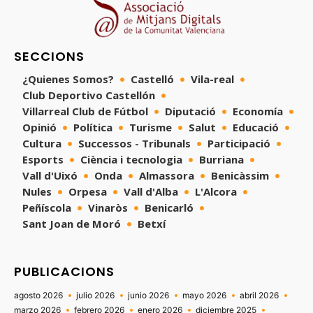
SECCIONS
¿Quienes Somos?
Castelló
Vila-real
Club Deportivo Castellón
Villarreal Club de Fútbol
Diputació
Economía
Opinió
Política
Turisme
Salut
Educació
Cultura
Successos - Tribunals
Participació
Esports
Ciència i tecnologia
Burriana
Vall d'Uixó
Onda
Almassora
Benicàssim
Nules
Orpesa
Vall d'Alba
L'Alcora
Peñíscola
Vinaròs
Benicarló
Sant Joan de Moró
Betxí
PUBLICACIONS
agosto 2026
julio 2026
junio 2026
mayo 2026
abril 2026
marzo 2026
febrero 2026
enero 2026
diciembre 2025