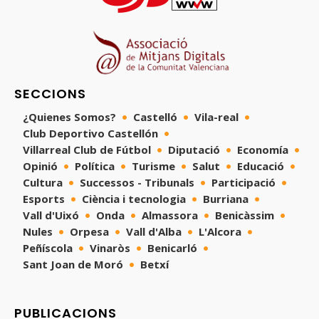
SECCIONS
¿Quienes Somos?
Castelló
Vila-real
Club Deportivo Castellón
Villarreal Club de Fútbol
Diputació
Economía
Opinió
Política
Turisme
Salut
Educació
Cultura
Successos - Tribunals
Participació
Esports
Ciència i tecnologia
Burriana
Vall d'Uixó
Onda
Almassora
Benicàssim
Nules
Orpesa
Vall d'Alba
L'Alcora
Peñíscola
Vinaròs
Benicarló
Sant Joan de Moró
Betxí
PUBLICACIONS